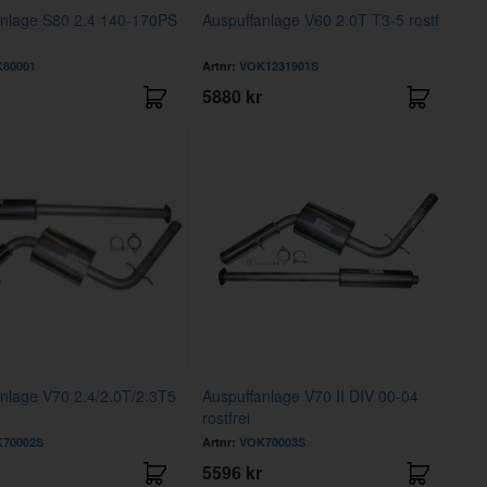
anlage S80 2.4 140-170PS
Auspuffanlage V60 2.0T T3-5 rostf
80001
Artnr:
VOK1231901S
5880 kr
nlage V70 2.4/2.0T/2.3T5
Auspuffanlage V70 II DIV 00-04
rostfrei
70002S
Artnr:
VOK70003S
5596 kr