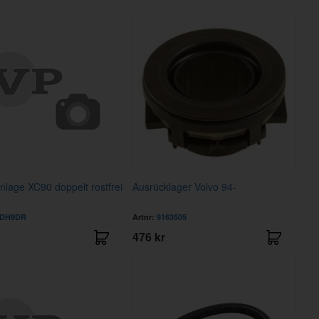
nlage XC90 doppelt rostfrei
Ausrücklager Volvo 94-
BDH9DR
Artnr:
9163505
476 kr