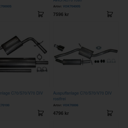
70000S
Artnr:
VOK70400S
7596 kr
anlage C70/S70/V70 DIV
Auspuffanlage C70/S70/V70 DIV
rostfrei
70100
Artnr:
VOK70006
4796 kr