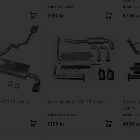
Artnr:
VP-68054
Artnr:
VOK
1980 kr
8796 kr
 C30 T5 rostfrei
Auspuffanlage C30 T5 rostfrei
Auspuff
rostfrei
S
Artnr:
VOK30105S
Artnr:
VOK
7196 kr
4636 kr