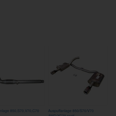
anlage 850,S70,V70,C70
Auspuffanlage 850/S70/V70
AWD/XC70 rostf