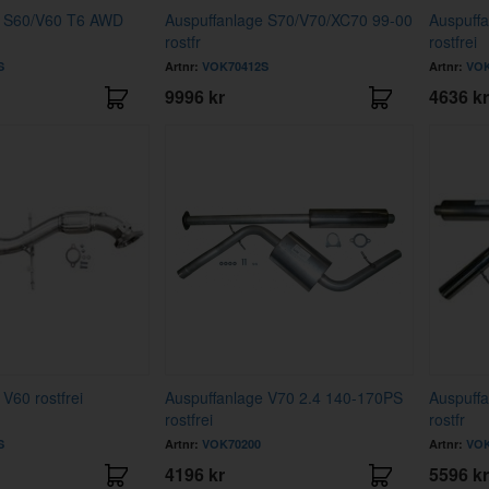
e S60/V60 T6 AWD
Auspuffanlage S70/V70/XC70 99-00
Auspuff
rostfr
rostfrei
S
Artnr:
VOK70412S
Artnr:
VOK
9996 kr
4636 kr
V60 rostfrei
Auspuffanlage V70 2.4 140-170PS
Auspuffa
rostfrei
rostfr
S
Artnr:
VOK70200
Artnr:
VOK
4196 kr
5596 kr