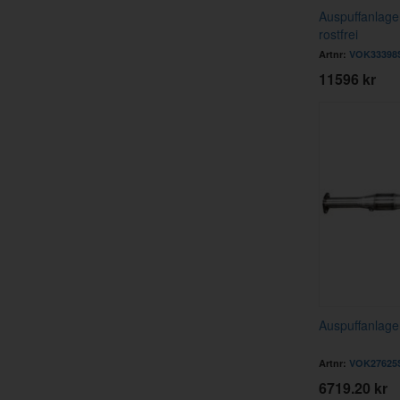
Auspuffanlag
rostfrei
Artnr:
VOK33398
11596 kr
Auspuffanlage 
Artnr:
VOK27625
6719.20 kr