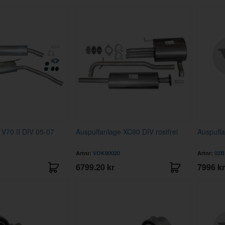
 V70 II DIV 05-07
Auspuffanlage XC90 DIV rostfrei
Auspuffa
Artnr:
VOK90020
Artnr:
02
6799.20 kr
7996 kr