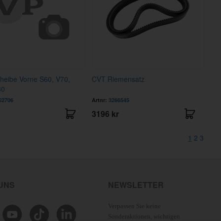
heibe Vorne S60, V70,
CVT Riemensatz
80
62706
Artnr:
3266545
3196 kr
1
2
3
 UNS
NEWSLETTER
Verpassen Sie keine
Sonderaktionen, wichtigen