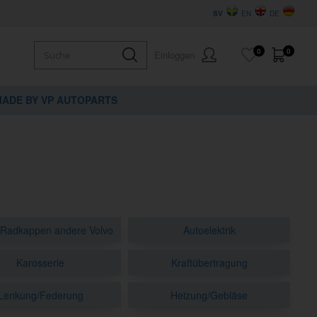
SV
EN
DE
0
0
Einloggen
ADE BY VP AUTOPARTS
/Radkappen andere Volvo
Autoelektrik
Karosserie
Kraftübertragung
Lenkung/Federung
Heizung/Gebläse