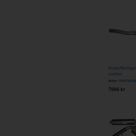
Auspuffanlag
rostfrei
Artnr:
VOK70010
7996 kr