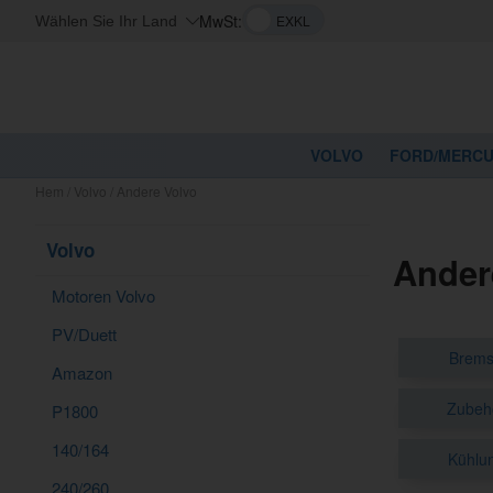
MwSt:
Wählen Sie Ihr Land
VOLVO
FORD/MERC
Hem
/
Volvo
/
Andere Volvo
Volvo
Ander
Motoren Volvo
PV/Duett
Brems
Amazon
Zubehö
P1800
140/164
Kühlu
240/260