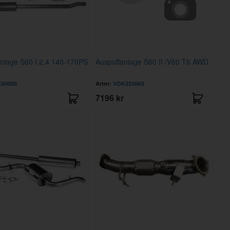
nlage S60 I 2,4 140-170PS
Auspuffanlage S60 II /V60 T6 AWD
60000
Artnr:
VOK33366S
7196 kr