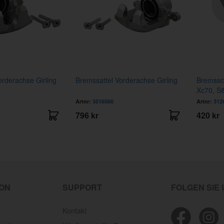
orderachse Girling
Bremssattel Vorderachse Girling
Bremssc
Xc70, S
Artnr:
3516566
Artnr:
312
796 kr
420 kr
ION
SUPPORT
FOLGEN SIE
Kontakt