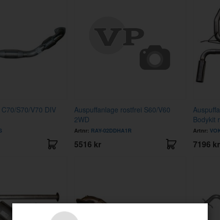
e C70/S70/V70 DIV
Auspuffanlage rostfrei S60/V60
Auspuff
2WD
Bodykit r
S
Artnr:
RAY-02DDHA1R
Artnr:
VOK
5516 kr
7196 kr