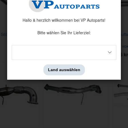
Hallo & herzlich willkommen bei VP Autoparts!
Bitte wählen Sie Ihr Lieferziel:
S60 DIV rostfrei
Auspuffanlage S60 DIV rostfrei
Auspuffa
rostfr
Artnr:
VOK60010S
Artnr:
VOK
8796 kr
4476 kr
Land auswählen