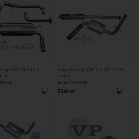
anlage S40/V50 T5 o
Auspuffanlage S60 2.4 140-170PS
ostf
rostfrei
50105S
Artnr:
VOK60000S
5596 kr